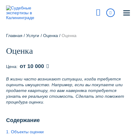
Калининград
ул. Красная 247, корпус 2
Главная
/
Услуги
/
Оценка
/
Оценка
На карте
Оценка
8 800 700-15-97
Сегодня:
9:00 - 18:00
от 10 000
Цена:
Получить консультацию
В жизни часто возникают ситуации, когда требуется
оценить имущество. Например, если вы покупаете или
info@pravur.ru
продаете квартиру, то вам наверняка потребуется
узнать ее реальную стоимость. Сделать это поможет
Услуги
процедура оценки.
Блог
Содержание
Стоимость
1. Объекты оценки